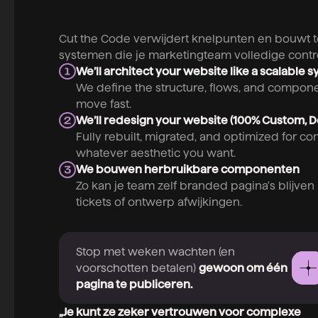
Cut the Code verwijdert knelpunten en bouwt
systemen die je marketingteam volledige contr
We’ll architect your website like a scalable s
We define the structure, flows, and compon
move fast.
We’ll redesign your website (100% Custom, D
Fully rebuilt, migrated, and optimized for c
whatever aesthetic you want.
We bouwen herbruikbare componenten
Zo kan je team zelf branded pagina's blijven
tickets of ontwerp afwijkingen.
Stop met weken wachten (en
voorschotten betalen)
gewoon om één
pagina te publiceren.
„Je kunt ze zeker vertrouwen voor complexe