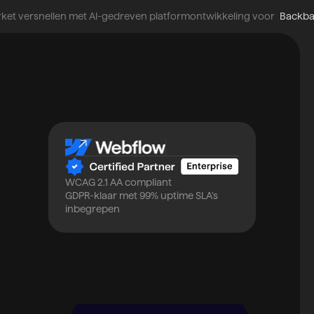
ket versnellen met AI-gedreven platformontwikkeling voor
Backb
WCAG 2.1 AA compliant
GDPR-klaar met 99% uptime SLA's
inbegrepen