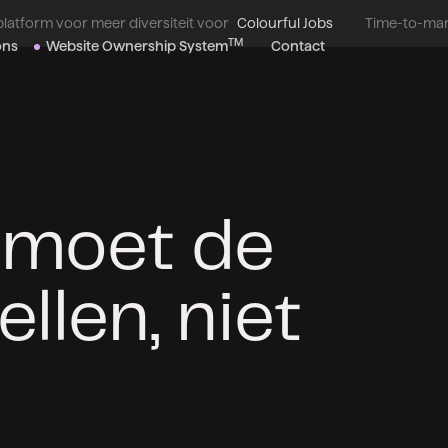
atform voor meer diversiteit voor
Colourful Jobs
Time-to-mar
TM
ons
Website Ownership System
Contact
 moet de
llen, niet