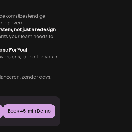
 toekomstbestendige
ole geven.
ystem, not just a redesign
ents your team needs to
one For You)
onversions, done-for-you in
 lanceren, zonder devs,
Boek 45-min Demo