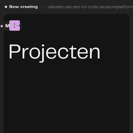
Button Text
Ontwikkelen van een no-code vacatureplatform 
Now creating
Menu
Close
Projecten