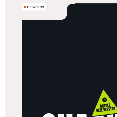
In
4 weken