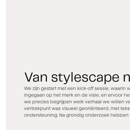
Van stylescape 
We zijn gestart met een kick-off sessie, waarin w
gecreëerd om te bepalen welke richting we wilden 
ingegaan op het merk en de visie, en ervoor 
de website. Nadat we onze visie tot leven he
we precies begrijpen welk verhaal we willen ve
wireframes, hebben we de website ontworpen
vertrekpunt was visueel georiënteerd, met tekst
ondersteuning. Na grondig onderzoek hebben 