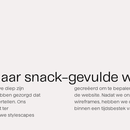
naar snack-gevulde 
e diep zijn
inslaan met
hebben gezorgd dat
bben gebracht met
rtellen. Ons
 en gebouwd
 ter
binnen een tijdsbestek 
we stylescapes