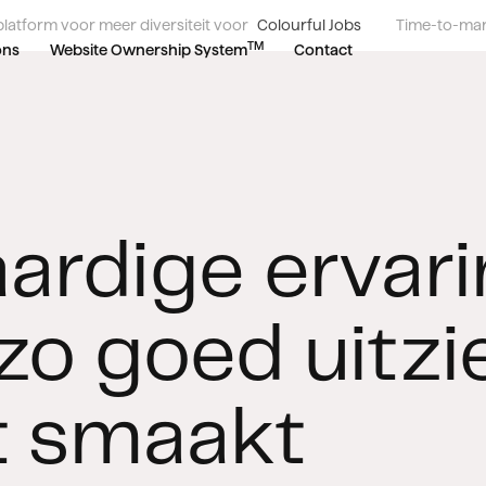
atform voor meer diversiteit voor
Colourful Jobs
Time-to-mar
TM
ons
Website Ownership System
Contact
ardige ervar
 zo goed uitzi
et smaakt