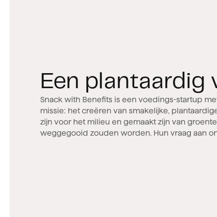
Een plantaardig 
Snack with Benefits is een voedings-startup m
kunnen we een website creëren die ons verhaal
missie: het creëren van smakelijke, plantaardig
en resoneert bij B2B-prospects. De briefin
zijn voor het milieu en gemaakt zijn van groent
uitnodigend en verrassend, met als voornaamst
weggegooid zouden worden. Hun vraag aan on