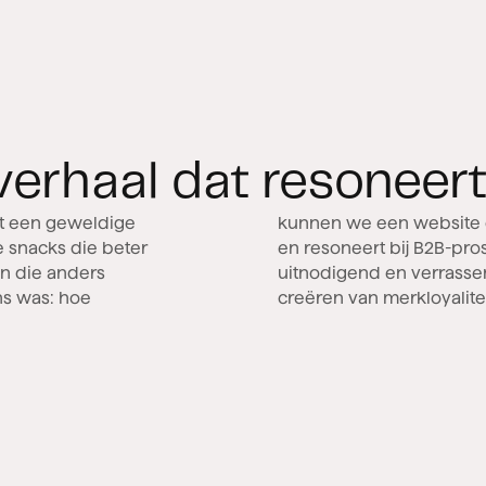
verhaal dat resoneer
et een geweldige
 visueel vertelt
e snacks die beter
g was duidelijk,
en die anders
e doelen het
s was: hoe
creëren van merkloyalite