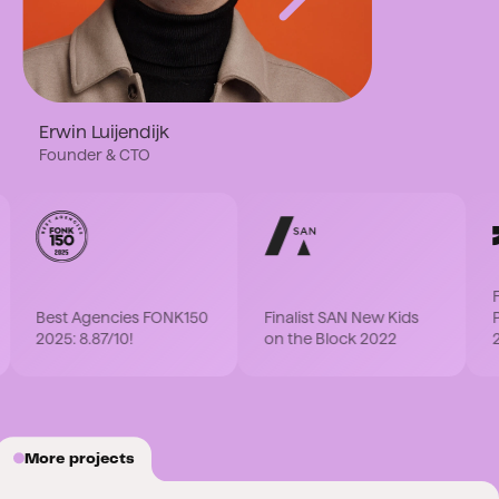
Erwin Luijendijk
Founder & CTO
Fina
Best Agencies FONK150
Finalist SAN New Kids
Part
2025: 8.87/10!
on the Block 2022
202
More projects