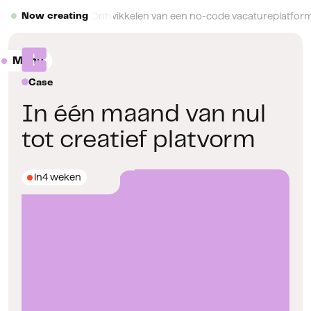
Button Text
Ontwikkelen van een no-code vacatureplatform 
Now creating
Menu
Close
Case
In één maand van nul
tot creatief platvorm
In
4 weken